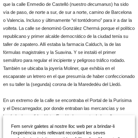
que la calle Enmedio de Castelló (nuestro
decumanus
) ha sido
vía de paso, de norte a sur, de sur a norte, camino de Barcelona
o Valencia. Incluso y últimamente “el tontódromo” para ir a dar la
volteta
. La calle se denominó González Chermá porque el político
republicano y primer alcalde democrático de la ciudad tenía su
taller de zapatero. Allí estaba la farmacia Calduch, la de las
fórmulas magistrales y la Suavina. Y se instaló el primer
semáforo para regular el incipiente y peligroso tráfico rodado.
También se ubicaba la joyería Moliner, que exhibía en el
escaparate un letrero en el que presumía de haber confeccionado
en su taller la (segunda) corona de la Marededéu del Lledó.
En un extremo de la calle se encontraba el Portal de la Purísima
y el Descarregador, por donde entraban las mercancías y se
hacía la despedida el luto. En el lado opuesto de la calle
encontramos la Puerta del Sol, con el Casino Antiguo, el Hotel
Fem servir galetes al nostre lloc web per a brindar-li
Suizo, el Café Negresco, el Banco de Castelló y la
agüela
l'experiència més rellevant recordant les seves