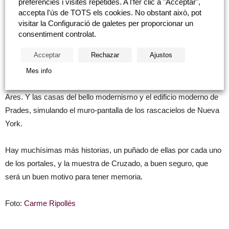
preferències i visites repetides. A l'fer clic a "Acceptar",
Castanyera
. Y entre los dos extremos de la calle de Enmedio, la
accepta l'ús de TOTS els cookies. No obstant això, pot
consulta de los dentistas Nicolau, buenos amantes de la
visitar la Configuració de galetes per proporcionar un
fotografía, y la iglesia de San Miguel, muy ligada al gremio de los
consentiment controlat.
labradores, la llamada Casa Ducal y el cine Romea. Y también,
Acceptar
Rechazar
Ajustos
cómo no, la memoria moderna de la heladería El Capri y de
Billares, de Casa Folch, Toldos Tárrega y las miles historias
Mes info
atesoradas tras los mostradores de dos librerías: Armengot y
Ares. Y las casas del bello modernismo y el edificio moderno de
Prades, simulando el muro-pantalla de los rascacielos de Nueva
York.
Hay muchísimas más historias, un puñado de ellas por cada uno
de los portales, y la muestra de Cruzado, a buen seguro, que
será un buen motivo para tener memoria.
Foto:
Carme Ripollés