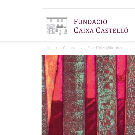
F
Inicio
Cultura
Pilar Dolz: «Ritorno»
C
C