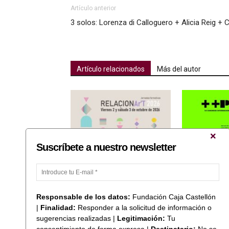
Artículo anterior
3 solos: Lorenza di Calloguero + Alicia Reig +
Artículo relacionados
Más del autor
Suscríbete a nuestro newsletter
Fundación Caja Castellón
José Antonio O
colabora con las Jornadas
«Ones de llum i
Formativas RELACIONAr’T 2026
Xarxa d’ANIAV 
Responsable de los datos:
Fundación Caja Castellón
|
Finalidad:
Responder a la solicitud de información o
sugerencias realizadas |
Legitimación:
Tu