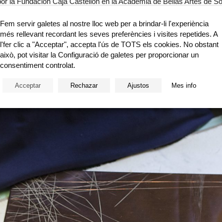
r la Fundación Caja Castellón en la Academia de Bellas Artes de Sofí
la Presidencia Española del Consejo de la Unión Europea.
Fem servir galetes al nostre lloc web per a brindar-li l'experiència
més rellevant recordant les seves preferències i visites repetides. A
Luigi Bravi, presidente de la Accademia Raffaello di Urbino y el Docto
l'fer clic a "Acceptar", accepta l'ús de TOTS els cookies. No obstant
això, pot visitar la Configuració de galetes per proporcionar un
consentiment controlat.
Acceptar
Rechazar
Ajustos
Mes info