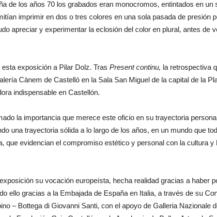
aña de los años 70 los grabados eran monocromos, entintados en un so
ían imprimir en dos o tres colores en una sola pasada de presión por 
pudo apreciar y experimentar la eclosión del color en plural, antes de 
 esta exposición a Pilar Dolz. Tras
Present continu,
la retrospectiva q
galería Cànem de Castelló en la Sala San Miguel de la capital de la P
ora indispensable en Castellón.
mado la importancia que merece este oficio en su trayectoria persona
ando una trayectoria sólida a lo largo de los años, en un mundo que t
a, que evidencian el compromiso estético y personal con la cultura y 
xposición su vocación europeísta, hecha realidad gracias a haber pod
do ello gracias a la Embajada de España en Italia, a través de su Cons
ino – Bottega di Giovanni Santi, con el apoyo de Galleria Nazionale 