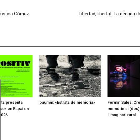
 Cristina Gómez
Libertad, libertat. La década 
rts presenta
paumm: «Estrats de memòria»
Fermín Sales: Creu
 so» en Espai en
memòries i (des)
2026
l’imaginari rural