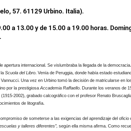
elo, 57. 61129 Urbino. Italia).
9.00 a 13.00 y de 15.00 a 19.00 horas. Doming
.
pertura internacional. Se vislumbraba la llegada de la democracia. A
 la
Scuola del Libro
. Venía de Peruggia, donde había estado estudian
o Vannucci. Una vez en Urbino tomó la decisión de matricularse en lo
no por la prestigiosa
Accademia Raffaello
. Durante los veranos de 19
ni (1915-2002), grabado calcográfico con el profesor Renato Bruscaglia
cimientos de litografía.
compromiso de someterse a las exigencias del aprendizaje del oficio 
escuelas y talleres diferentes”,
según ella misma afirma. Como recuerd