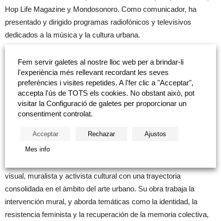
Hop Life Magazine y Mondosonoro. Como comunicador, ha
presentado y dirigido programas radiofónicos y televisivos
dedicados a la música y la cultura urbana.
Paralelamente, ha desarrollado una intensa carrera musical como
Fem servir galetes al nostre lloc web per a brindar-li
l'experiència més rellevant recordant les seves
DJ, productor y MC, con más de tres décadas de trayectoria.
preferències i visites repetides. A l'fer clic a "Acceptar",
Miembro activo de la comunidad hip-hop desde 1988, ha
accepta l'ús de TOTS els cookies. No obstant això, pot
publicado varios álbumes y ha sido reconocido con premios
visitar la Configuració de galetes per proporcionar un
como Mejor Disco de Hip-Hop por
El Ritmo de la Calle: Regreso
consentiment controlat.
al Pasado
(Mésdemil, 2011) y Mejores Letras Poéticas por
Acceptar
Rechazar
Ajustos
Vengan a Ver
(Mésdemil, 2015).
Mes info
El coloquio contará con la participación de
Tania Traver
artista
visual, muralista y activista cultural con una trayectoria
consolidada en el ámbito del arte urbano. Su obra trabaja la
intervención mural, y aborda temáticas como la identidad, la
resistencia feminista y la recuperación de la memoria colectiva,