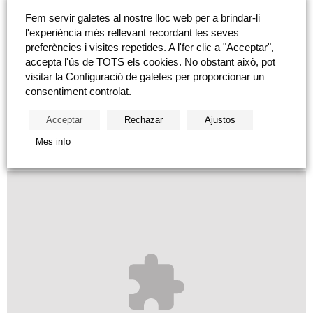
de los hombres de equipo, de aquellas personas que componen
Fem servir galetes al nostre lloc web per a brindar-li
l'experiència més rellevant recordant les seves
un grupo deportivo o empresarial sin las cuales no sería posible
preferències i visites repetides. A l'fer clic a "Acceptar",
alcanzar el éxito. En la actualidad trabaja como mentor deportivo,
accepta l'ús de TOTS els cookies. No obstant això, pot
de empresas y ejecutivos. Es fundador del club ‘The League of
visitar la Configuració de galetes per proporcionar un
Gregarious’, en el que fusiona la bici y las relaciones entre
consentiment controlat.
deportistas y empresarios que quieren retarse deportivamente
Acceptar
Rechazar
Ajustos
para vivir nuevas experiencias y adquirir aprendizajes
Mes info
importantes para sus vidas profesionales y personales.