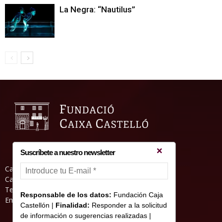
La Negra: “Nautilus”
Suscríbete a nuestro newsletter
Casa Abadia, Pl. de la Hierba s/nº, 12001
Castelló de la Plana
Teléfono: 964 23 25 51
Responsable de los datos:
Fundación Caja
Email: informacion@fundacioncajacastellon.es
Castellón |
Finalidad:
Responder a la solicitud
de información o sugerencias realizadas |