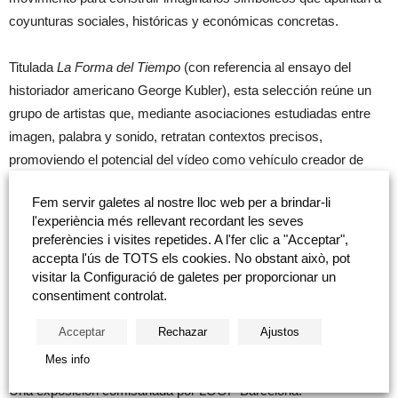
coyunturas sociales, históricas y económicas concretas.
Titulada
La Forma del Tiempo
(con referencia al ensayo del
historiador americano George Kubler), esta selección reúne un
grupo de artistas que, mediante asociaciones estudiadas entre
imagen, palabra y sonido, retratan contextos precisos,
promoviendo el potencial del vídeo como vehículo creador de
historias.
Fem servir galetes al nostre lloc web per a brindar-li
l'experiència més rellevant recordant les seves
Pensando en la etimología latina de la palabra “video” (yo veo),
preferències i visites repetides. A l'fer clic a "Acceptar",
las piezas que conforman esta propuesta quieren destacar la
accepta l'ús de TOTS els cookies. No obstant això, pot
validez del videoarte como vehículo para capturar, retratar e
visitar la Configuració de galetes per proporcionar un
consentiment controlat.
imaginar la realidad. Leer el mundo a través del video significa
también aprender a observar, adquiriendo una mirada analítica y
Acceptar
Rechazar
Ajustos
sensible que nunca se ha hecho tan necesaria como hoy.
Mes info
Una exposición comisariada por LOOP Barcelona.