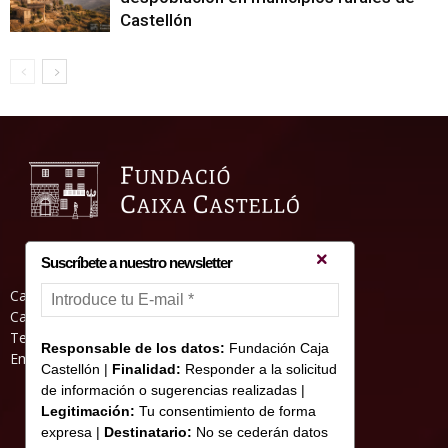
Castellón
Suscríbete a nuestro newsletter
Casa Abadia, Pl. de la Hierba s/nº, 12001
Castelló de la Plana
Teléfono: 964 23 25 51
Responsable de los datos:
Fundación Caja
Email: informacion@fundacioncajacastellon.es
Castellón |
Finalidad:
Responder a la solicitud
de información o sugerencias realizadas |
Legitimación:
Tu consentimiento de forma
expresa |
Destinatario:
No se cederán datos