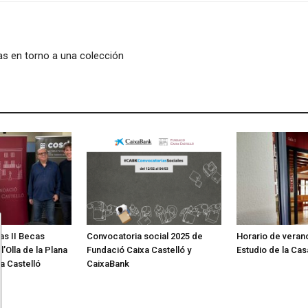
as en torno a una colección
as II Becas
Convocatoria social 2025 de
Horario de verano
’Olla de la Plana
Fundació Caixa Castelló y
Estudio de la Ca
a Castelló
CaixaBank