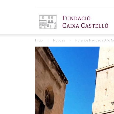
F
Inicio
Noticias
Horarios Navidad y Año N
C
C