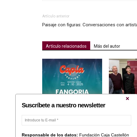
Artículo anterior
Paisaje con figuras: Conversaciones con artist
Artículo relacionados
Más del autor
Suscríbete a nuestro newsletter
Fundació Caixa Castelló
Ganadores de l
colabora con el Capla Festival
Gastronómicas l
2025 y refuerza su compromiso
/ Fundació Caix
con las entidades sociales del
territorio
Responsable de los datos:
Fundación Caja Castellón