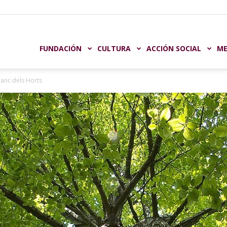
undación
FUNDACIÓN
CULTURA
ACCIÓN SOCIAL
ME
ranc dels Horts
aja
astellón