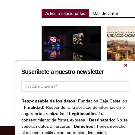
Artículo relacionados
Más del autor
Suscríbete a nuestro newsletter
Fermín Sales: Creuar el llindar:
Convocatoria 2
memòries i (des)activacions de
la despoblació
l’imaginari rural
rurales de Cast
Responsable de los datos:
Fundación Caja Castellón
|
Finalidad:
Responder a la solicitud de información o
sugerencias realizadas |
Legitimación:
Tu
consentimiento de forma expresa |
Destinatario:
No se
cederán datos a Terceros |
Derechos:
Tienes derecho
al acceso, rectificación, supresión, limitación,