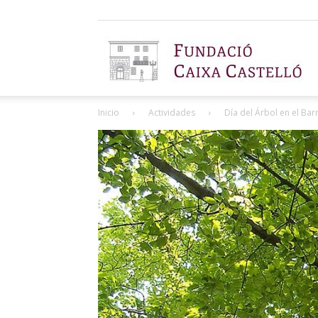
F
Inicio
Actividades
Día del Árbol en el Bar
C
C