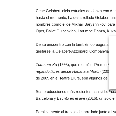
Cesc Gelabert inicia estudios de danza con An
hasta el momento, ha desarrollado Gelabert una
nombres como el de Mikhail Baryshnikov, para 
Oper, Ballet Gulbenkian, Larumbe Danza, Kuka
De su encuentro con la también coreógrafa Lyd
gestarse la Gelabert-Azzopardi Companyia de D
Zumzum-Ka
(1998), que recibió el Premio Max,
regando flores desde Habana a Morón
(2003)
, 
de 2009 en el Teatre Lliure, son algunos de los
Sus producciones más recientes han sido:
Foot
Barcelona y
Escrito en el aire
(2016), un solo en
Paralelamente al trabajo desarrollado junto a L