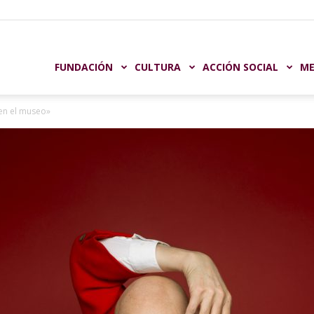
undación
FUNDACIÓN
CULTURA
ACCIÓN SOCIAL
ME
 en el museo»
aja
astellón