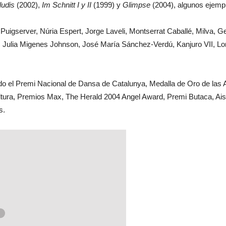
ludis
(2002),
Im Schnitt I y II
(1999) y
Glimpse
(2004), algunos ejemp
igserver, Núria Espert, Jorge Laveli, Montserrat Caballé, Milva, Ger
, Julia Migenes Johnson, José María Sánchez-Verdú, Kanjuro VII, Lo
do el Premi Nacional de Dansa de Catalunya, Medalla de Oro de las 
ltura, Premios Max, The Herald 2004 Angel Award, Premi Butaca, Aisg
s.