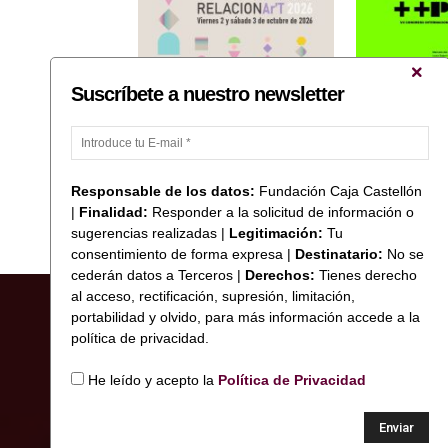
Suscríbete a nuestro newsletter
Fundación Caja Castellón
José Antonio O
colabora con las Jornadas
«Ones de llum i
Formativas RELACIONAr’T 2026
Xarxa d’ANIAV 
Responsable de los datos:
Fundación Caja Castellón
|
Finalidad:
Responder a la solicitud de información o
sugerencias realizadas |
Legitimación:
Tu
consentimiento de forma expresa |
Destinatario:
No se
cederán datos a Terceros |
Derechos:
Tienes derecho
al acceso, rectificación, supresión, limitación,
portabilidad y olvido, para más información accede a la
política de privacidad.
He leído y acepto la
Política de Privacidad