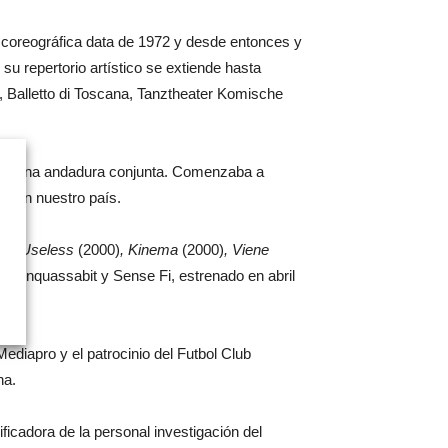
 coreográfica data de 1972 y desde entonces y
u repertorio artístico se extiende hasta
Balletto di Toscana, Tanztheater Komische
io de una andadura conjunta. Comenzaba a
e en nuestro país.
00,
Useless
(2000)
, Kinema
(2000)
, Viene
e Conquassabit y Sense Fi, estrenado en abril
ediapro y el patrocinio del Futbol Club
na.
ficadora de la personal investigación del