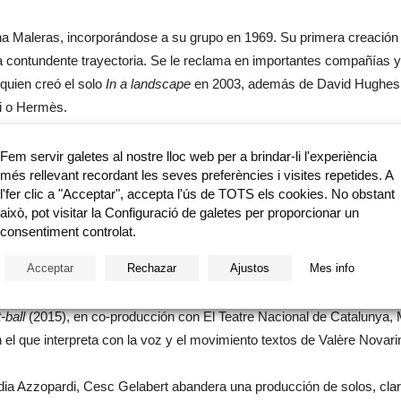
na Maleras, incorporándose a su grupo en 1969. Su primera creación
 contundente trayectoria. Se le reclama en importantes compañías y s
quien creó el solo
In a landscape
en 2003, además de David Hughes, 
i o Hermès.
ia Azzopardi en 1980, surgió un espectáculo,
Desfigurado
, y el inic
Fem servir galetes al nostre lloc web per a brindar-li l'experiència
més rellevant recordant les seves preferències i visites repetides. A
ansa, referente obligado hoy en la danza contemporánea que se hac
l'fer clic a "Acceptar", accepta l'ús de TOTS els cookies. No obstant
això, pot visitar la Configuració de galetes per proporcionar un
 al mejor espectáculo de danza y a la mejor coreografía en el año 20
consentiment controlat.
Psitt!! Psitt!!
(2005),
Caravan
(2005), Orion (2007) y el programa dobl
Acceptar
Rechazar
Ajustos
Mes info
 trabajos con el sello de esta compañía afincada en Barcelona.
-ball
(2015), en co-producción con El Teatre Nacional de Catalunya, M
 el que interpreta con la voz y el movimiento textos de Valère Novari
ydia Azzopardi, Cesc Gelabert abandera una producción de solos, clari