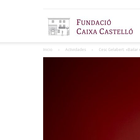
F
Inicio
Actividades
Cesc Gelabert: «Bailar
C
C