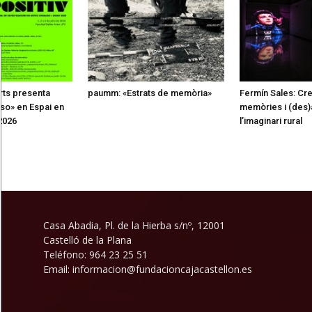
rts presenta
paumm: «Estrats de memòria»
Fermín Sales: Creu
 so» en Espai en
memòries i (des)
2026
l’imaginari rural
Casa Abadia, Pl. de la Hierba s/nº, 12001
Castelló de la Plana
Teléfono: 964 23 25 51
Email: informacion@fundacioncajacastellon.es