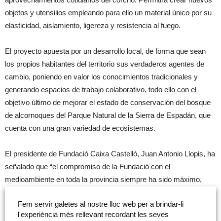
objetos y utensilios empleando para ello un material único por su
elasticidad, aislamiento, ligereza y resistencia al fuego.
El proyecto apuesta por un desarrollo local, de forma que sean
los propios habitantes del territorio sus verdaderos agentes de
cambio, poniendo en valor los conocimientos tradicionales y
generando espacios de trabajo colaborativo, todo ello con el
objetivo último de mejorar el estado de conservación del bosque
de alcornoques del Parque Natural de la Sierra de Espadán, que
cuenta con una gran variedad de ecosistemas.
El presidente de Fundació Caixa Castelló, Juan Antonio Llopis, ha
señalado que “el compromiso de la Fundació con el
medioambiente en toda la provincia siempre ha sido máximo,
pues es uno de nuestros fines fundacionales así regulado en
Fem servir galetes al nostre lloc web per a brindar-li
nuestros estatutos, dando a los entornos naturales como es la
l'experiència més rellevant recordant les seves
Serra de Espadà la importancia que se merece”.