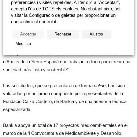
preferències i visites repetides. A l'fer clic a "Acceptar",
accepta l'ús de TOTS els cookies. No obstant això, pot
Por su parte, el director corporativo de la Territorial de Bankia en
visitar la Configuració de galetes per proporcionar un
consentiment controlat.
Valencia y Castellón, Jaime Casas, ha destacado que “desde
Bankia queremos contribuir a que la salida de la actual crisis
Acceptar
Rechazar
Ajustos
provocada por el Covid-19 sea lo más sostenible posible en
Mes info
términos medioambientales y, por ello, estamos muy orgullosos
de apoyar a asociaciones castellonenses como la Societat
d’Amics de la Serra Espadà que trabajan a diario para crear una
sociedad más justa y sostenible”.
Las solicitudes, que se presentaron de forma
online
, han sido
valoradas por un jurado compuesto por representantes de la
Fundació Caixa Castelló, de Bankia y de una asesoría técnica
especializada.
Bankia apoya un total de 17 proyectos medioambientales en el
marco de la ‘I Convocatoria de Medioambiente y Desarrollo