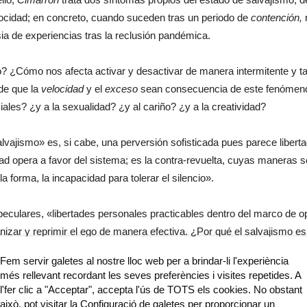
elocidad; en concreto, cuando suceden tras un periodo de
contención,
sia de experiencias tras la reclusión pandémica.
? ¿Cómo nos afecta activar y desactivar de manera intermitente y t
 de que la
velocidad
y el
exceso
sean consecuencia de este fenómen
ciales? ¿y a la sexualidad? ¿y al cariño? ¿y a la creatividad?
lvajismo» es, si cabe, una perversión sofisticada pues parece liberta
ad opera a favor del sistema; es la contra-revuelta, cuyas maneras se
la forma, la incapacidad para tolerar el silencio».
eculares, «libertades personales practicables dentro del marco de op
nizar y reprimir el ego de manera efectiva. ¿Por qué el salvajismo 
dominada, sometida, maltratada. Por otro lado, menos sutiles son las 
Fem servir galetes al nostre lloc web per a brindar-li l'experiència
felicidad es un concepto terrorífico—.
més rellevant recordant les seves preferències i visites repetides. A
l'fer clic a "Acceptar", accepta l'ús de TOTS els cookies. No obstant
e
en dos actos propone estimular la intuición y la simpatía, además 
això, pot visitar la Configuració de galetes per proporcionar un