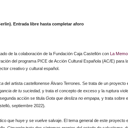
erlin). Entrada libre hasta completar aforo
ultado de la colaboración de la Fundación Caja Castellón con
La Memor
oración del programa PICE de Acción Cultural Española (AC/E) para la 
ector creativo y cultural español.
ica
del artista castellonense Álvaro Terrones. Se trata de un proyect
agancia de tu suciedad,
y trata el concepto de exceso y la ruptura viol
segunda acción se titula
Gota que desliza no empapa,
y trata sobre 
stelló, septiembre 2022)
.
tico que huye y se vuelve salvaje. El tema general de este proyecto e
llo,
Cimarrón
trata dos síntomas propios del estado de salvajismo,