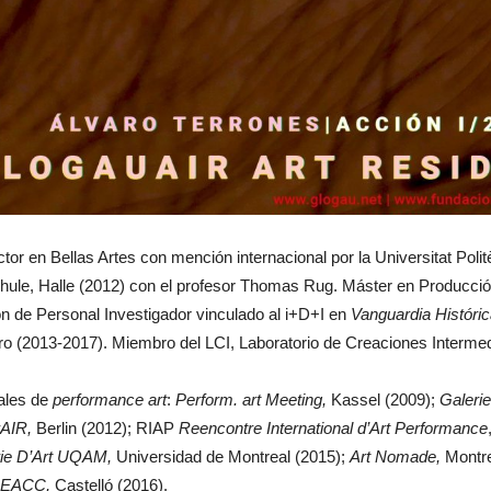
ctor en Bellas Artes con mención internacional por la Universitat Poli
le, Halle (2012) con el profesor Thomas Rug. Máster en Producción 
ón de Personal Investigador vinculado al i+D+I en
Vanguardia Históri
oro (2013-2017). Miembro del LCI, Laboratorio de Creaciones Intermed
ales de
performance art
:
Perform. art Meeting,
Kassel (2009);
Galeri
rAIR,
Berlin (2012); RIAP
Reencontre International d’Art Performance
rie D’Art UQAM,
Universidad de Montreal (2015);
Art Nomade,
Montre
EACC,
Castelló (2016).