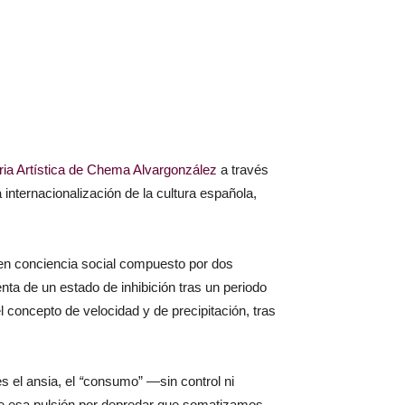
ia Artística de Chema Alvargonzález
a través
internacionalización de la cultura española,
o en conciencia social compuesto por dos
enta de un estado de inhibición tras un periodo
el concepto de velocidad y de precipitación, tras
s el ansia, el
“
consumo” —sin control ni
 de esa pulsión por depredar que somatizamos