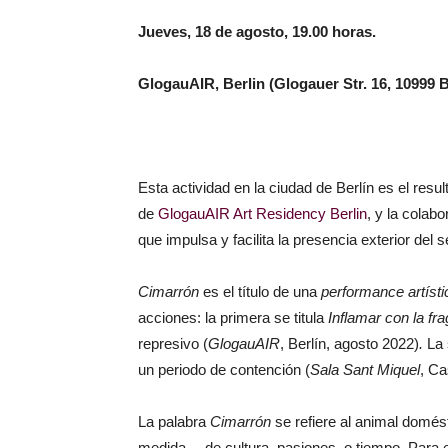
Jueves, 18 de agosto, 19.00 horas.
GlogauAIR, Berlin (Glogauer Str. 16, 10999 B
Esta actividad en la ciudad de Berlín es el res
de
GlogauAIR Art Residency Berlin
, y la colab
que impulsa y facilita la presencia exterior del s
Cimarrón
es el título de una
performance artíst
acciones: la primera se titula
Inflamar con la fr
represivo (
GlogauAIR
, Berlín, agosto 2022)
.
La 
un periodo de contención (
Sala Sant Miquel
, Ca
La palabra
Cimarrón
se refiere al animal domés
medida— de cultura, pasiones, o tiempo. Para e