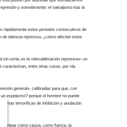
represión y sometimiento: el salvajismo tras la
an rápidamente estos periodos consecutivos de
o de
latencia represiva
, ¿cómo afectan estos
d sin serla; es la «desublimación represiva»: un
 caracterizan, entre otras cosas, por «la
resión general», calibradas para que, con
es un espejismo? porque el hombre no puede
formas terroríficas de inhibición y anulación
de plantear como causa, como fuerza,
la