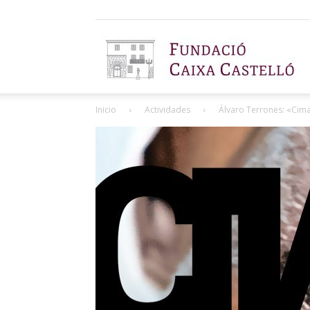
F
Inicio
Actividades
Álvaro Terrones: «Cim
C
C