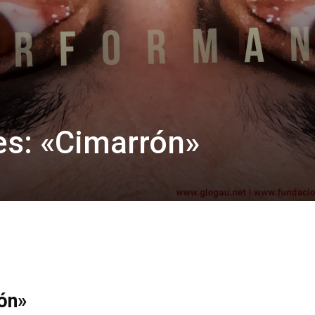
es: «Cimarrón»
rón»