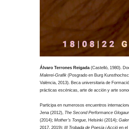
Álvaro Terrones Reigada
(Castelló, 1980). Do
Malerei-Grafik
(Posgrado en Burg Kunsthochschu
València, 2013). Beca universitaria de Formaci
prácticas escénicas, arte de acción y arte son
Participa en numerosos encuentros internacion
Jena (2012),
The Second Performance Glogau
(2014);
Mother’s Tongue,
Helsinki (2014);
Gale
2017, 2019);
III
Trobada de Poesía i Acció
en el