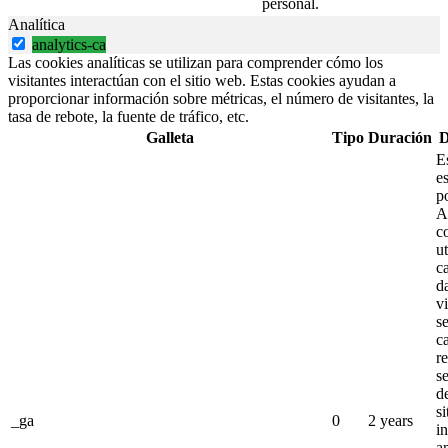
personal.
Analítica
analytics-ca
Las cookies analíticas se utilizan para comprender cómo los
visitantes interactúan con el sitio web. Estas cookies ayudan a
proporcionar información sobre métricas, el número de visitantes, la
tasa de rebote, la fuente de tráfico, etc.
Galleta
Tipo
Duración
D
E
es
p
A
c
ut
ca
d
vi
s
c
re
s
d
si
_ga
0
2 years
i
an