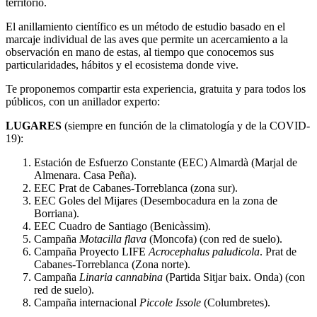
territorio.
El anillamiento científico es un método de estudio basado en el
marcaje individual de las aves que permite un acercamiento a la
observación en mano de estas, al tiempo que conocemos sus
particularidades, hábitos y el ecosistema donde vive.
Te proponemos compartir esta experiencia, gratuita y para todos los
públicos, con un anillador experto:
LUGARES
(siempre en función de la climatología y de la COVID-
19):
Estación de Esfuerzo Constante (EEC) Almardà (Marjal de
Almenara. Casa Peña).
EEC Prat de Cabanes-Torreblanca (zona sur).
EEC Goles del Mijares (Desembocadura en la zona de
Borriana).
EEC Cuadro de Santiago (Benicàssim).
Campaña
Motacilla flava
(Moncofa) (con red de suelo).
Campaña Proyecto LIFE
Acrocephalus paludicola
. Prat de
Cabanes-Torreblanca (Zona norte).
Campaña
Linaria cannabina
(Partida Sitjar baix. Onda) (con
red de suelo).
Campaña internacional
Piccole Issole
(Columbretes).