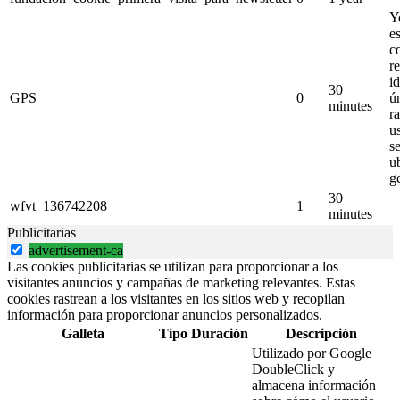
Y
e
c
r
i
30
GPS
0
ú
minutes
ra
u
s
u
g
30
wfvt_136742208
1
minutes
Publicitarias
advertisement-ca
Las cookies publicitarias se utilizan para proporcionar a los
visitantes anuncios y campañas de marketing relevantes. Estas
cookies rastrean a los visitantes en los sitios web y recopilan
información para proporcionar anuncios personalizados.
Galleta
Tipo
Duración
Descripción
Utilizado por Google
DoubleClick y
almacena información