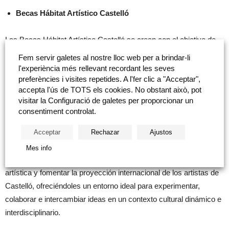
Becas Hábitat Artístico Castelló
Las Becas Hábitat Artístico Castelló se crean con el objetivo de
promover el talento y la creatividad de los artistas locales
Fem servir galetes al nostre lloc web per a brindar-li
empadronados en la ciudad de Castelló o en cualquier municipio
l'experiència més rellevant recordant les seves
preferències i visites repetides. A l'fer clic a "Acceptar",
de la provincia. Desde la temporada 2013-2014, este programa
accepta l'ús de TOTS els cookies. No obstant això, pot
ofrece una oportunidad única para desarrollar un proyecto
visitar la Configuració de galetes per proporcionar un
artístico en la prestigiosa residencia GlogauAir, ubicada en Berlín.
consentiment controlat.
Acceptar
Rechazar
Ajustos
Objetivo principal de la iniciativa
Mes info
El principal objetivo de esta iniciativa es impulsar la creación
artística y fomentar la proyección internacional de los artistas de
Castelló, ofreciéndoles un entorno ideal para experimentar,
colaborar e intercambiar ideas en un contexto cultural dinámico e
interdisciplinario.