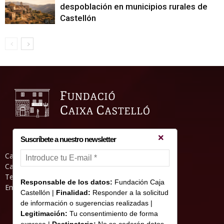
despoblación en municipios rurales de
Castellón
Suscríbete a nuestro newsletter
Casa Abadia, Pl. de la Hierba s/nº, 12001
Castelló de la Plana
Teléfono: 964 23 25 51
Responsable de los datos:
Fundación Caja
Email: informacion@fundacioncajacastellon.es
Castellón |
Finalidad:
Responder a la solicitud
de información o sugerencias realizadas |
Legitimación:
Tu consentimiento de forma