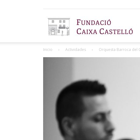
F
Inicio
Actividades
Orquesta Barroca del C
C
C