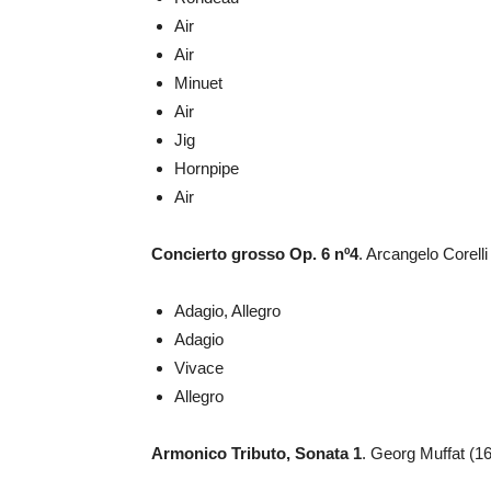
Air
Air
Minuet
Air
Jig
Hornpipe
Air
Concierto grosso Op. 6 nº4
. Arcangelo Corell
Adagio, Allegro
Adagio
Vivace
Allegro
Armonico Tributo, Sonata 1
. Georg Muffat (1