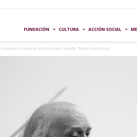
undación
FUNDACIÓN
CULTURA
ACCIÓN SOCIAL
ME
onservatori Superior de Música de Castelló: “Música del Barroc...
aja
astellón