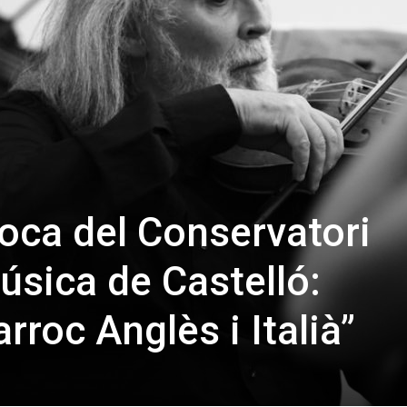
oca del Conservatori
úsica de Castelló:
rroc Anglès i Italià”