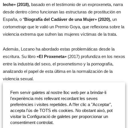
leche» (2018),
basado en el testimonio de un exproxeneta, narra
desde dentro cómo funcionan las estructuras de prostitución en
España, o “
Biografía del Cadáver de una Mujer» (2020),
un
cortometraje que le valió un Premio Goya, que reflexiona sobre la
violencia extrema que sufren las mujeres víctimas de la trata.
Además, Lozano ha abordado estas problemáticas desde la
escritura. Su libro
«El Proxeneta»
(2017) profundiza en los nexos
entre la industria del sexo, el proxenetismo y la pornografía,
analizando el papel de esta última en la normalización de la
violencia sexual.
Fem servir galetes al nostre lloc web per a brindar-li
El término «
pornoxplotación
«, que da título a su coloquio, se ha
l'experiència més rellevant recordant les seves
convertido en un eje central de su trabajo. Este concepto explora
preferències i visites repetides. A l'fer clic a "Acceptar",
la relación entre la pornografía y la explotación sexual, revelando
accepta l'ús de TOTS els cookies. No obstant això, pot
cómo la industria pornográfica legitima y perpetúa dinámicas de
visitar la Configuració de galetes per proporcionar un
consentiment controlat.
poder y abuso. Según Lozano, la pornografía no solo forma parte