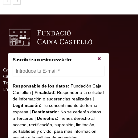
Suscríbete a nuestro newsletter
Casa Abadia, Pl. de la Hierba s/nº, 12001
Castelló de la Plana
Teléfono: 964 23 25 51
Responsable de los datos:
Fundación Caja
Email: informacion@fundacioncajacastellon.es
Castellón |
Finalidad:
Responder a la solicitud
de información o sugerencias realizadas |
Legitimación:
Tu consentimiento de forma
expresa |
Destinatario:
No se cederán datos
a Terceros |
Derechos:
Tienes derecho al
acceso, rectificación, supresión, limitación,
portabilidad y olvido, para más información
accede a la política de privacidad.