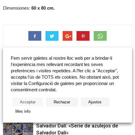
Dimensiones:
60 x 80 cm.
tweet
Fem servir galetes al nostre lloc web per a brindar-li
l'experiència més rellevant recordant les seves
preferències i visites repetides. A l'fer clic a "Acceptar",
Artículo anterior
Artículo siguiente
accepta l'ús de TOTS els cookies. No obstant això, pot
Amat Bellés i Roig: «Abstracto»
Leonardo Bellés Castella:
visitar la Configuració de galetes per proporcionar un
«Retrato de Salvador Guinot»
consentiment controlat.
Acceptar
Rechazar
Ajustos
Artículo relacionados
Más del autor
Mes info
Salvador Dalí: «Serie de azulejos de
Salvador Dalí»