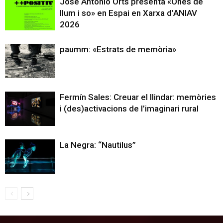
José Antonio Orts presenta «Ones de
llum i so» en Espai en Xarxa d’ANIAV
2026
paumm: «Estrats de memòria»
Fermín Sales: Creuar el llindar: memòries
i (des)activacions de l’imaginari rural
La Negra: “Nautilus”