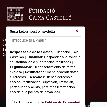
Suscríbete a nuestro newsletter
Casa Abadia, Pl. de la Hierba s/nº, 12001
Castelló de la Plana
Teléfono: 964 23 25 51
Responsable de los datos:
Fundación Caja
Email: informacion@fundacioncajacastellon.es
Castellón |
Finalidad:
Responder a la solicitud
de información o sugerencias realizadas |
Legitimación:
Tu consentimiento de forma
expresa |
Destinatario:
No se cederán datos
a Terceros |
Derechos:
Tienes derecho al
acceso, rectificación, supresión, limitación,
portabilidad y olvido, para más información
accede a la política de privacidad.
He leído y acepto la
Política de Privacidad
Nota legal y Política de Privacidad
Uso de cookies