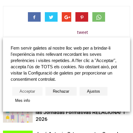
tweet
Fem servir galetes al nostre lloc web per a brindar-li
l'experiència més rellevant recordant les seves
Artículo anterior
Artículo siguiente
preferències i visites repetides. A l'fer clic a "Acceptar",
Joan Bautista Porcar: «El Castell
Joan Bautista Porcar: «San
accepta l'ús de TOTS els cookies. No obstant això, pot
Vell»
Cristòfol»
visitar la Configuració de galetes per proporcionar un
consentiment controlat.
Artículo relacionados
Más del autor
Acceptar
Rechazar
Ajustos
Mes info
Fundación Caja Castellón colabora con
las Jornadas Formativas RELACIONAr’T
2026