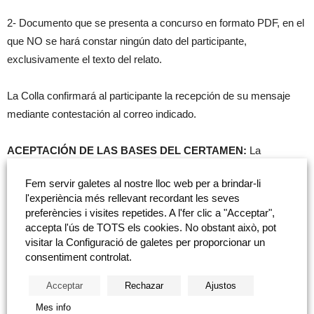
2- Documento que se presenta a concurso en formato PDF, en el
que NO se hará constar ningún dato del participante,
exclusivamente el texto del relato.
La Colla confirmará al participante la recepción de su mensaje
mediante contestación al correo indicado.
ACEPTACIÓN DE LAS BASES DEL CERTAMEN:
La
participación en el presente certamen de quienes voluntariamente
Fem servir galetes al nostre lloc web per a brindar-li
decidan registrar sus trabajos, supone la asunción integra de las
l'experiència més rellevant recordant les seves
bases que lo rigen así como del resultado emitido por el Jurado
preferències i visites repetides. A l'fer clic a "Acceptar",
calificador.
accepta l'ús de TOTS els cookies. No obstant això, pot
visitar la Configuració de galetes per proporcionar un
consentiment controlat.
EVALUACIÓN DE LOS RELATOS PRESENTADOS:
La Colla
del Rei Barbut designará oportunamente los miembros
Acceptar
Rechazar
Ajustos
integrantes del jurado (compuesto por un mínimo de 5 personas y
Mes info