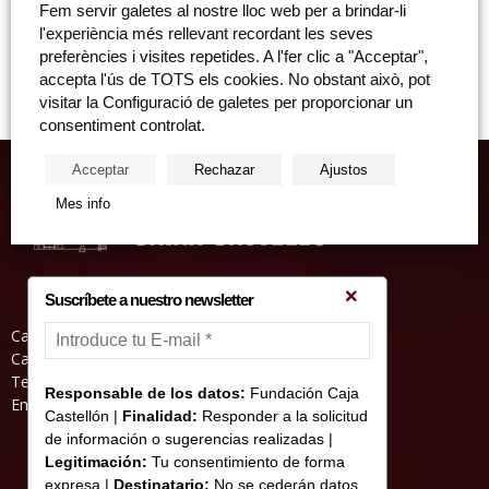
Fem servir galetes al nostre lloc web per a brindar-li
Domingo, 27 de octubre de 2019 “Ciclo Castellón en ruta” “Ciclo
l'experiència més rellevant recordant les seves
Castellón en ruta”: Ruta por Vistabella del Maestrat: Pla de Vistabella –
preferències i visites repetides. A l'fer clic a "Acceptar",
Pinturas rupestres de...
accepta l'ús de TOTS els cookies. No obstant això, pot
visitar la Configuració de galetes per proporcionar un
consentiment controlat.
Acceptar
Rechazar
Ajustos
Mes info
Suscríbete a nuestro newsletter
Casa Abadia, Pl. de la Hierba s/nº, 12001
Castelló de la Plana
Teléfono: 964 23 25 51
Responsable de los datos:
Fundación Caja
Email: informacion@fundacioncajacastellon.es
Castellón |
Finalidad:
Responder a la solicitud
de información o sugerencias realizadas |
Legitimación:
Tu consentimiento de forma
expresa |
Destinatario:
No se cederán datos