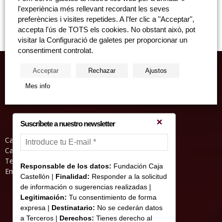
30207 Sala San Miguel, viernes, 15 de diciembre, 19:30 horas
l'experiència més rellevant recordant les seves
Invitaciones a recoger en la Casa Abadía de...
preferències i visites repetides. A l'fer clic a "Acceptar",
accepta l'ús de TOTS els cookies. No obstant això, pot
visitar la Configuració de galetes per proporcionar un
consentiment controlat.
Acceptar
Rechazar
Ajustos
Mes info
Suscríbete a nuestro newsletter
Casa Abadia, Pl. de la Hierba s/nº, 12001
Castelló de la Plana
Teléfono: 964 23 25 51
Responsable de los datos:
Fundación Caja
Email: informacion@fundacioncajacastellon.es
Castellón |
Finalidad:
Responder a la solicitud
de información o sugerencias realizadas |
Legitimación:
Tu consentimiento de forma
expresa |
Destinatario:
No se cederán datos
a Terceros |
Derechos:
Tienes derecho al