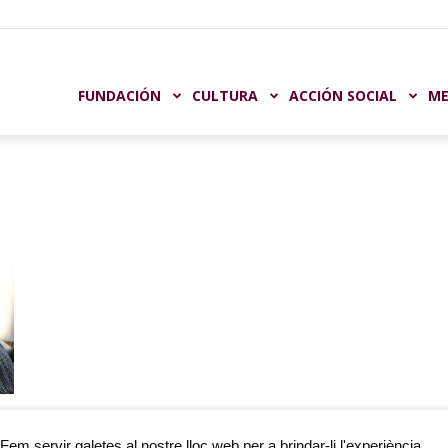
undación
FUNDACIÓN
CULTURA
ACCIÓN SOCIAL
ME
aja
astellón
ló
Fem servir galetes al nostre lloc web per a brindar-li l'experiència