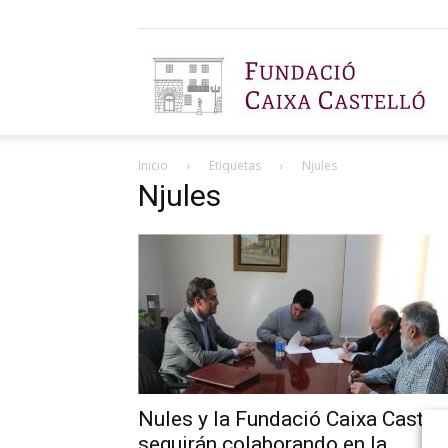
F
Inicio
Etiquetas
Njules
C
Njules
C
Nules y la Fundació Caixa Castel
seguirán colaborando en la