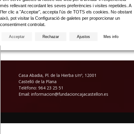
més rellevant recordant les seves preferències i visites repetides. A
l'fer clic a "Acceptar", accepta l'ús de TOTS els cookies. No obstant
això, pot visitar la Configuració de galetes per proporcionar un
consentiment controlat.
e
Acceptar
Rechazar
Ajustos
Mes info
Casa Abadia, Pl. de la Hierba s/nº, 12001
Castelló de la Plana
Teléfono: 964 23 25 51
Email: informacion@fundacioncajacastellon.es