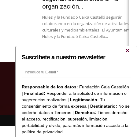
organización...
Nules y la Fundació Caixa Castelló seguirán
colaborando en la organización de actividades
culturales y medioambientales El Ayuntamiento d
Nules y la Fundació Caixa Castelló...
Suscríbete a nuestro newsletter
Responsable de los datos:
Fundación Caja Castellón
|
Finalidad:
Responder a la solicitud de información o
sugerencias realizadas |
Legitimación:
Tu
consentimiento de forma expresa |
Destinatario:
No se
cederán datos a Terceros |
Derechos:
Tienes derecho
al acceso, rectificación, supresión, limitación,
© Copyright 2017 Fundació Caixa Castelló
portabilidad y olvido, para más información accede a la
política de privacidad.