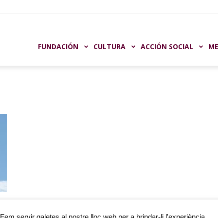
undación
FUNDACIÓN
CULTURA
ACCIÓN SOCIAL
ME
aja
astellón
e
Fem servir galetes al nostre lloc web per a brindar-li l'experiència