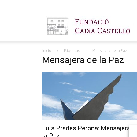
F
Inicio
Etiquetas
Mensajera de la Paz
C
Mensajera de la Paz
C
Luis Prades Perona: Mensajera d
la Paz