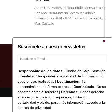
Autor: Luis Prades Perona Título: Mensajera de la
Paz Año: 2004 Material: Acero inoxidable
Dimensiones: 9'84 x 9'84 metros Ubicación: Avda. d
Mar. Castelló
Suscríbete a nuestro newsletter
Responsable de los datos:
Fundación Caja Castellón
|
Finalidad:
Responder a la solicitud de información o
sugerencias realizadas |
Legitimación:
Tu
consentimiento de forma expresa |
Destinatario:
No se
cederán datos a Terceros |
Derechos:
Tienes derecho
© Copyright 2017 Fundació Caixa Castelló
al acceso, rectificación, supresión, limitación,
portabilidad y olvido, para más información accede a la
política de privacidad.