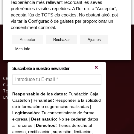
l'experiència més rellevant recordant les seves
lienzo Dimensiones: 76 x 96 cm.
preferències i visites repetides. A l'fer clic a "Acceptar",
accepta l'ús de TOTS els cookies. No obstant això, pot
visitar la Configuració de galetes per proporcionar un
consentiment controlat.
Acceptar
Rechazar
Ajustos
Mes info
Suscríbete a nuestro newsletter
Casa Abadia, Pl. de la Hierba s/nº, 12001
Castelló de la Plana
Teléfono: 964 23 25 51
Responsable de los datos:
Fundación Caja
Email: informacion@fundacioncajacastellon.es
Castellón |
Finalidad:
Responder a la solicitud
de información o sugerencias realizadas |
Legitimación:
Tu consentimiento de forma
expresa |
Destinatario:
No se cederán datos
a Terceros |
Derechos:
Tienes derecho al
acceso, rectificación, supresión, limitación,