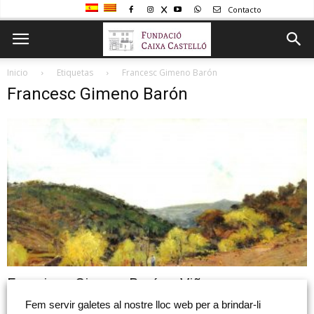
Contacto
Inicio
Etiquetas
Francesc Gimeno Barón
Francesc Gimeno Barón
Francisco Gimeno Barón: «Viñas»
Fem servir galetes al nostre lloc web per a brindar-li
Autor: Francisco Gimeno Barón Título: Viñas Material: Óleo sobre