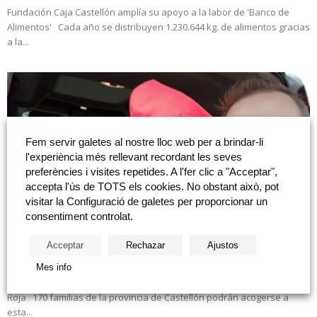
Fundación Caja Castellón amplía su apoyo a la labor de 'Banco de
Alimentos' Cada año se distribuyen 1.230.644 kg. de alimentos gracias
a la...
Fem servir galetes al nostre lloc web per a brindar-li
l'experiència més rellevant recordant les seves
preferències i visites repetides. A l'fer clic a "Acceptar",
accepta l'ús de TOTS els cookies. No obstant això, pot
visitar la Configuració de galetes per proporcionar un
consentiment controlat.
Fundació Caixa Castelló se suma al Plan de
Acceptar
Rechazar
Ajustos
Emergencia de Cruz...
Mes info
Fundació Caixa Castelló se suma al Plan de Emergencia Social de Cruz
Roja 170 familias de la provincia de Castellón podrán acogerse a
esta...