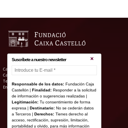
Suscríbete a nuestro newsletter
Casa Abadia, Pl. de la Hierba s/nº, 12001
Castelló de la Plana
Teléfono: 964 23 25 51
Responsable de los datos:
Fundación Caja
Email: informacion@fundacioncajacastellon.es
Castellón |
Finalidad:
Responder a la solicitud
de información o sugerencias realizadas |
Legitimación:
Tu consentimiento de forma
expresa |
Destinatario:
No se cederán datos
a Terceros |
Derechos:
Tienes derecho al
acceso, rectificación, supresión, limitación,
portabilidad y olvido, para más información