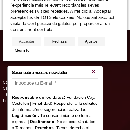
de Arte Contemporáneo Bulgaria (bulevard "Cherni vrah" 4, 1421 g.k.
l'experiència més rellevant recordant les seves
Lozenets, Sofia, Bulgaria). Del 10 de marzo...
preferències i visites repetides. A l'fer clic a "Acceptar",
accepta l'ús de TOTS els cookies. No obstant això, pot
visitar la Configuració de galetes per proporcionar un
consentiment controlat.
Acceptar
Rechazar
Ajustos
Mes info
Suscríbete a nuestro newsletter
Casa Abadia, Pl. de la Hierba s/nº, 12001
Castelló de la Plana
Teléfono: 964 23 25 51
Responsable de los datos:
Fundación Caja
Email: informacion@fundacioncajacastellon.es
Castellón |
Finalidad:
Responder a la solicitud
de información o sugerencias realizadas |
Legitimación:
Tu consentimiento de forma
expresa |
Destinatario:
No se cederán datos
a Terceros |
Derechos:
Tienes derecho al