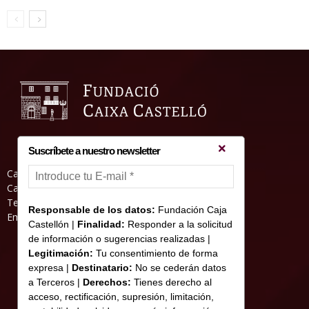
Suscríbete a nuestro newsletter
Casa Abadia, Pl. de la Hierba s/nº, 12001
Castelló de la Plana
Teléfono: 964 23 25 51
Responsable de los datos:
Fundación Caja
Email: informacion@fundacioncajacastellon.es
Castellón |
Finalidad:
Responder a la solicitud
de información o sugerencias realizadas |
Legitimación:
Tu consentimiento de forma
expresa |
Destinatario:
No se cederán datos
a Terceros |
Derechos:
Tienes derecho al
acceso, rectificación, supresión, limitación,