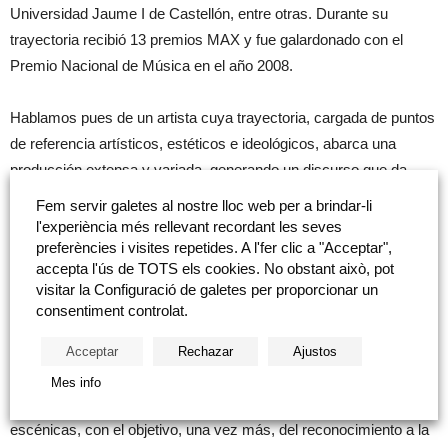
Universidad Jaume I de Castellón, entre otras. Durante su
trayectoria recibió 13 premios MAX y fue galardonado con el
Premio Nacional de Música en el año 2008.
Hablamos pues de un artista cuya trayectoria, cargada de puntos
de referencia artísticos, estéticos e ideológicos, abarca una
producción extensa y variada, generando un discurso que da
cuenta de un creador sobre el que se cruzan los avatares y
Fem servir galetes al nostre lloc web per a brindar-li
contradicciones del pensamiento y de la vanguardia artística de
l'experiència més rellevant recordant les seves
las últimas décadas.
preferències i visites repetides. A l'fer clic a "Acceptar",
accepta l'ús de TOTS els cookies. No obstant això, pot
visitar la Configuració de galetes per proporcionar un
La Fundación Caja Castellón, con la colaboración de la
consentiment controlat.
Diputación de Castellón
, la
Universitat Jaume I
, la
Fundació
Caixa Vinarós
y la
Galeria Cànem
de Castelló, evoca la prolífica
Acceptar
Rechazar
Ajustos
obra de un experto en vanguardias, entre la transgresión y la
Mes info
crítica social, sin perder de vista la investigación en las artes
escénicas, con el objetivo, una vez más, del reconocimiento a la