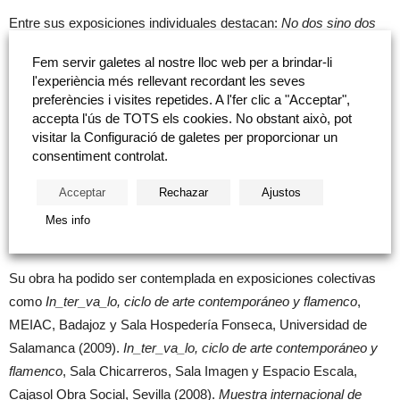
Entre sus exposiciones individuales destacan:
No dos sino dos
(imágenes de la filiación, Imágenes del doble)
, Fundación
Fem servir galetes al nostre lloc web per a brindar-li
Chirivella Soriano, València (2009).
De cuerpo a cuerpo
, Galería
l'experiència més rellevant recordant les seves
Rosa Santos, València (2007).
Niño que
, Sala Caja San
preferències i visites repetides. A l'fer clic a "Acceptar",
Fernando, Jerez (2006).
Feto invertido
, La sala naranja, València
accepta l'ús de TOTS els cookies. No obstant això, pot
visitar la Configuració de galetes per proporcionar un
(2005).
El otro por mí mismo
, Galería Llucià Homs, Barcelona y
consentiment controlat.
Galería La Casona, La Habana (2003).
Caligrafía
, Galería Luis
Adelantado, València y Sala Patio de Escuelas, Universidad de
Acceptar
Rechazar
Ajustos
Salamanca (2001).
El niño llorón
, Club Diario Levante, València
Mes info
(1998).
Su obra ha podido ser contemplada en exposiciones colectivas
como
In_ter_va_lo, ciclo de arte contemporáneo y flamenco
,
MEIAC, Badajoz y Sala Hospedería Fonseca, Universidad de
Salamanca (2009).
In_ter_va_lo, ciclo de arte contemporáneo y
flamenco
, Sala Chicarreros, Sala Imagen y Espacio Escala,
Cajasol Obra Social, Sevilla (2008).
Muestra internacional de