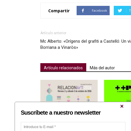
Compartir
Facebook
T
Artículo anterior
Mc Alberto: «Orígens del grafiti a Castelló: Un v
Borriana a Vinaròs»
Artículo relacionados
Más del autor
Suscríbete a nuestro newsletter
Fundación Caja Castellón
José Antonio O
colabora con las Jornadas
«Ones de llum i