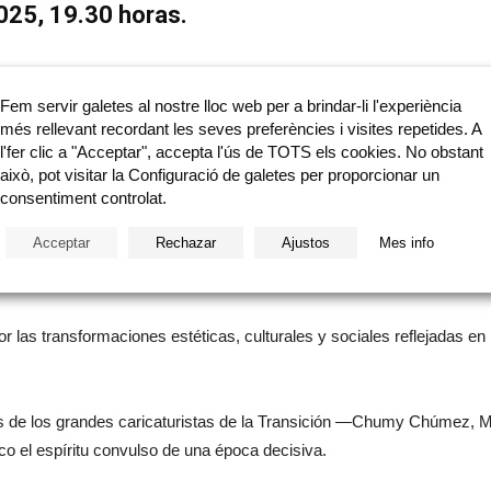
025, 19.30 horas.
 17.30 a 20.30 horas, y sábados, además, de 
Fem servir galetes al nostre lloc web per a brindar-li l'experiència
més rellevant recordant les seves preferències i visites repetides. A
l'fer clic a "Acceptar", accepta l'ús de TOTS els cookies. No obstant
miento de Castellón
això, pot visitar la Configuració de galetes per proporcionar un
consentiment controlat.
Acceptar
Rechazar
Ajustos
Mes info
or las transformaciones estéticas, culturales y sociales reflejadas 
ras de los grandes caricaturistas de la Transición —Chumy Chúmez
co el espíritu convulso de una época decisiva.