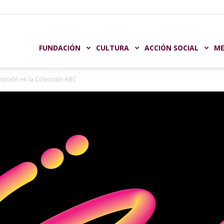
undación
FUNDACIÓN
CULTURA
ACCIÓN SOCIAL
ME
nsición en la Colección ABC
aja
astellón