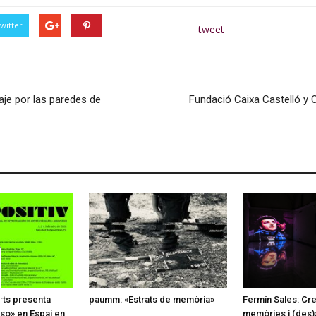
witter
tweet
iaje por las paredes de
Fundació Caixa Castelló y 
rts presenta
paumm: «Estrats de memòria»
Fermín Sales: Creu
 so» en Espai en
memòries i (des)