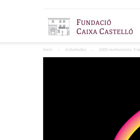
F
Inicio
Actividades
2000 revoluciones: Tra
C
C