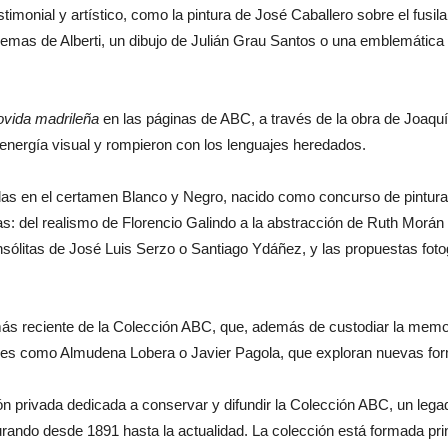
stimonial y artístico, como la pintura de José Caballero sobre el fus
oemas de Alberti, un dibujo de Julián Grau Santos o una emblemática 
vida madrileña
en las páginas de ABC, a través de la obra de Joaquí
energía visual y rompieron con los lenguajes heredados.
as en el certamen Blanco y Negro, nacido como concurso de pintura y 
s: del realismo de Florencio Galindo a la abstracción de Ruth Morán
nsólitas de José Luis Serzo o Santiago Ydáñez, y las propuestas fotog
 más reciente de la Colección ABC, que, además de custodiar la memo
es como Almudena Lobera o Javier Pagola, que exploran nuevas forma
ón privada dedicada a conservar y difundir la Colección ABC, un lega
urando desde 1891 hasta la actualidad. La colección está formada prin