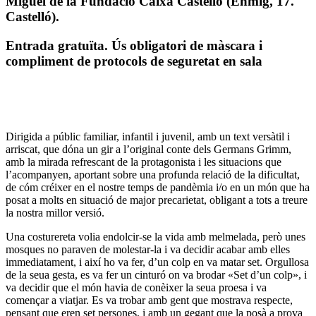
Miguel de la Fundació Caixa Castelló (Enmig, 17.
Castelló).
Entrada gratuïta. Ús obligatori de màscara i
compliment de protocols de seguretat en sala
Dirigida a públic familiar, infantil i juvenil, amb un text versàtil i
arriscat, que dóna un gir a l’original conte dels Germans Grimm,
amb la mirada refrescant de la protagonista i les situacions que
l’acompanyen, aportant sobre una profunda relació de la dificultat,
de cóm créixer en el nostre temps de pandèmia i/o en un món que ha
posat a molts en situació de major precarietat, obligant a tots a treure
la nostra millor versió.
Una costurereta volia endolcir-se la vida amb melmelada, però unes
mosques no paraven de molestar-la i va decidir acabar amb elles
immediatament, i així ho va fer, d’un colp en va matar set. Orgullosa
de la seua gesta, es va fer un cinturó on va brodar «Set d’un colp», i
va decidir que el món havia de conèixer la seua proesa i va
començar a viatjar. Es va trobar amb gent que mostrava respecte,
pensant que eren set persones, i amb un gegant que la posà a prova