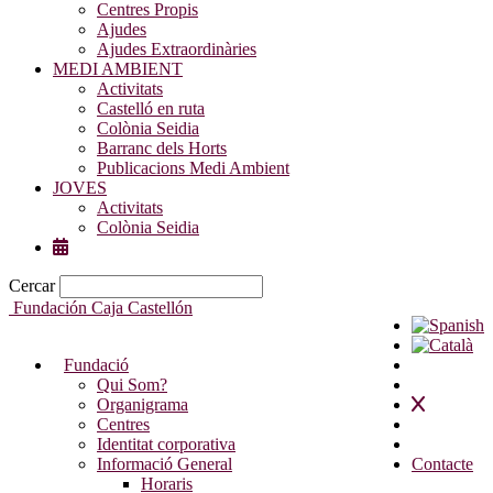
Centres Propis
Ajudes
Ajudes Extraordinàries
MEDI AMBIENT
Activitats
Castelló en ruta
Colònia Seidia
Barranc dels Horts
Publicacions Medi Ambient
JOVES
Activitats
Colònia Seidia
Cercar
Fundación Caja Castellón
Fundació
Qui Som?
Organigrama
Centres
Identitat corporativa
Informació General
Contacte
Horaris