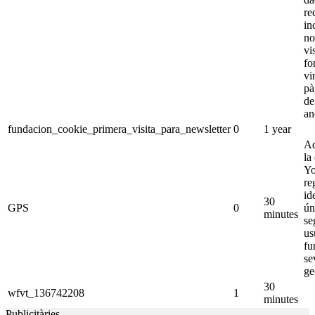
re
in
no
vi
fo
vi
pà
de
an
fundacion_cookie_primera_visita_para_newsletter
0
1 year
Aq
la
Yo
re
id
30
GPS
0
ún
minutes
se
us
fu
se
ge
30
wfvt_136742208
1
minutes
Publicitàries