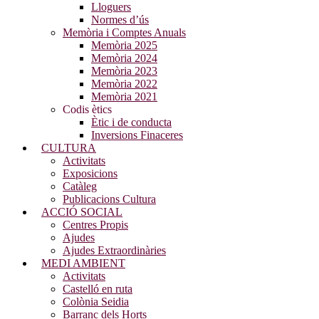
Lloguers
Normes d’ús
Memòria i Comptes Anuals
Memòria 2025
Memòria 2024
Memòria 2023
Memòria 2022
Memòria 2021
Codis ètics
Ètic i de conducta
Inversions Finaceres
CULTURA
Activitats
Exposicions
Catàleg
Publicacions Cultura
ACCIÓ SOCIAL
Centres Propis
Ajudes
Ajudes Extraordinàries
MEDI AMBIENT
Activitats
Castelló en ruta
Colònia Seidia
Barranc dels Horts