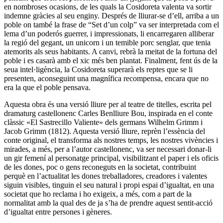
en nombroses ocasions, de les quals la Cosidoreta valenta va sortir
indemne gràcies al seu enginy. Després de lliurar-se d’ell, arriba a un
poble on també la frase de “Set d’un colp” va ser interpretada com el
lema d’un poderós guerrer, i impressionats, li encarregaren alliberar
la regió del gegant, un unicorn i un temible porc senglar, que tenia
atemorits als seus habitants. A canvi, rebrà la meitat de la fortuna del
poble i es casarà amb el xic més ben plantat. Finalment, fent ús de la
seua intel·ligència, la Cosidoreta superarà els reptes que se li
presenten, aconseguint una magnífica recompensa, encara que no
era la que el poble pensava.
Aquesta obra és una versió lliure per al teatre de titelles, escrita pel
dramaturg castellonenc Carles Benlliure Bou, inspirada en el conte
clàssic «El Sastrecillo Valiente» dels germans Wilhelm Grimm i
Jacob Grimm (1812). Aquesta versió lliure, reprèn l’essència del
conte original, el transforma als nostres temps, les nostres vivències i
mirades, a més, per a l’autor castellonenc, va ser necessari donar-li
un gir femení al personatge principal, visibilitzant el paper i els oficis
de les dones, poc o gens reconeguts en la societat, contribuint
perquè en l’actualitat les dones treballadores, creadores i valentes
siguin visibles, tinguin el seu natural i propi espai d’igualtat, en una
societat que ho reclama i ho exigeix, a més, com a part de la
normalitat amb la qual des de ja s’ha de prendre aquest sentit-acció
d’igualtat entre persones i gèneres.