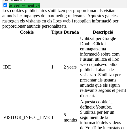
advertisement-ca
Les cookies publicitàries s'utilitzen per proporcionar als visitants
anuncis i campanyes de màrqueting rellevants. Aquestes galetes
rastregen els visitants en els llocs web i recopilen informació per
proporcionar anuncis personalitzats.
Cookie
Tipus
Durada
Descripció
Utilitzat per Google
DoubleClick i
emmagatzema
informació sobre com
l’usuari utilitza el lloc
web i qualsevol altra
IDE
1
2 years
publicitat abans de
visitar-lo. S'utilitza per
presentar als usuaris
anuncis que els siguin
rellevants segons el perfil
d'usuari.
Aquesta cookie la
defineix Youtube.
S'utilitza per fer un
5
VISITOR_INFO1_LIVE
1
seguiment de la
months
informació dels vídeos
de YouTube incrustats en