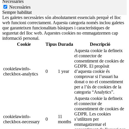
Necessàries
Necessàries
Sempre habilitat
Les galetes necessàries són absolutament essencials perquè el lloc
web funcioni correctament. Aquesta categoria només inclou galetes
que garanteixen funcionalitats bàsiques i característiques de
seguretat del lloc web. Aquestes cookies no emmagatzemen cap
informació personal.
Cookie
Tipus
Durada
Descripció
Aquesta cookie la defineix
el connector de
consentiment de cookies de
GDPR. El propòsit
cookielawinfo-
0
1 year
d’aquesta cookie és
checkbox-analytics
comprovar si l’usuari ha
donat o no el consentiment
per a l’ús de cookies de la
categoria “Analytics”.
Aquesta cookie la defineix
el connector de
consentiment de cookies de
GDPR. Les cookies
cookielawinfo-
11
0
s’utilitzen per
checkbox-necessary
months
emmagatzemar el