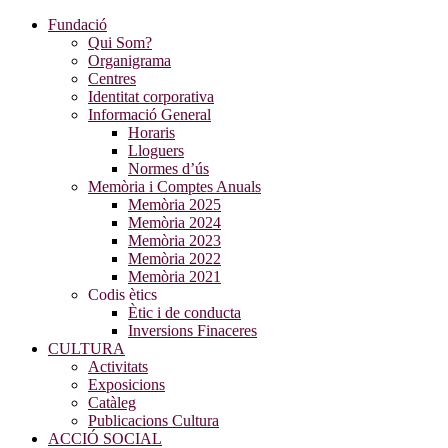
Fundació
Qui Som?
Organigrama
Centres
Identitat corporativa
Informació General
Horaris
Lloguers
Normes d’ús
Memòria i Comptes Anuals
Memòria 2025
Memòria 2024
Memòria 2023
Memòria 2022
Memòria 2021
Codis ètics
Ètic i de conducta
Inversions Finaceres
CULTURA
Activitats
Exposicions
Catàleg
Publicacions Cultura
ACCIÓ SOCIAL