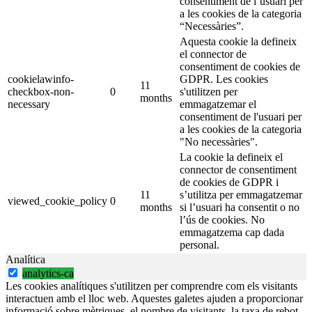
consentiment de l’usuari per
a les cookies de la categoria
“Necessàries”.
Aquesta cookie la defineix
el connector de
consentiment de cookies de
cookielawinfo-
GDPR. Les cookies
11
checkbox-non-
0
s'utilitzen per
months
necessary
emmagatzemar el
consentiment de l'usuari per
a les cookies de la categoria
"No necessàries".
La cookie la defineix el
connector de consentiment
de cookies de GDPR i
11
s’utilitza per emmagatzemar
viewed_cookie_policy
0
months
si l’usuari ha consentit o no
l’ús de cookies. No
emmagatzema cap dada
personal.
Analítica
analytics-ca
Les cookies analítiques s'utilitzen per comprendre com els visitants
interactuen amb el lloc web. Aquestes galetes ajuden a proporcionar
informació sobre mètriques, el nombre de visitants, la taxa de rebot,