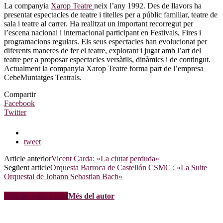
La companyia
Xarop Teatre
neix l’any 1992. Des de llavors ha
presentat espectacles de teatre i titelles per a públic familiar, teatre de
sala i teatre al carrer. Ha realitzat un important recorregut per
l’escena nacional i internacional participant en Festivals, Fires i
programacions regulars. Els seus espectacles han evolucionat per
diferents maneres de fer el teatre, explorant i jugat amb l’art del
teatre per a proposar espectacles versàtils, dinàmics i de contingut.
Actualment la companyia Xarop Teatre forma part de l’empresa
CebeMuntatges Teatrals.
Compartir
Facebook
Twitter
tweet
Article anterior
Vicent Carda: «La ciutat perduda»
Següent article
Orquesta Barroca de Castellón CSMC : «La Suite
Orquestal de Johann Sebastian Bach»
Articles relacionats
Més del autor