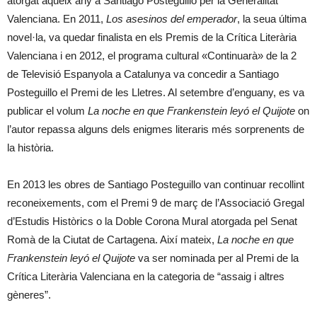
atorgat aqueix any a Santiago Posteguillo per la Generalitat
Valenciana. En 2011,
Los asesinos del emperador
, la seua última
novel·la, va quedar finalista en els Premis de la Crítica Literària
Valenciana i en 2012, el programa cultural «Continuarà» de la 2
de Televisió Espanyola a Catalunya va concedir a Santiago
Posteguillo el Premi de les Lletres. Al setembre d’enguany, es va
publicar el volum
La noche en que Frankenstein leyó el Quijote
on
l’autor repassa alguns dels enigmes literaris més sorprenents de
la història.
En 2013 les obres de Santiago Posteguillo van continuar recollint
reconeixements, com el Premi 9 de març de l’Associació Gregal
d’Estudis Històrics o la Doble Corona Mural atorgada pel Senat
Romà de la Ciutat de Cartagena. Així mateix,
La noche en que
Frankenstein leyó el Quijote
va ser nominada per al Premi de la
Crítica Literària Valenciana en la categoria de “assaig i altres
gèneres”.