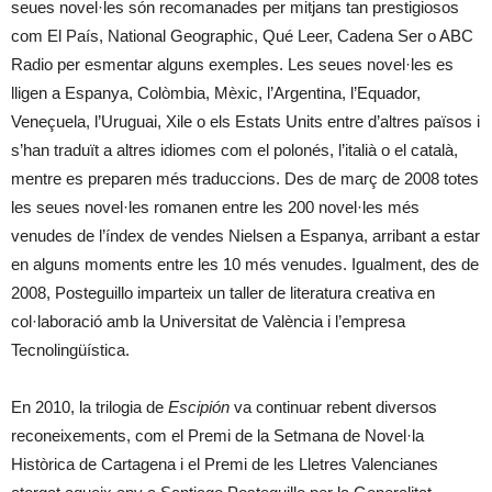
seues novel·les són recomanades per mitjans tan prestigiosos
com El País, National Geographic, Qué Leer, Cadena Ser o ABC
Radio per esmentar alguns exemples. Les seues novel·les es
lligen a Espanya, Colòmbia, Mèxic, l’Argentina, l’Equador,
Veneçuela, l’Uruguai, Xile o els Estats Units entre d’altres països i
s’han traduït a altres idiomes com el polonés, l’italià o el català,
mentre es preparen més traduccions. Des de març de 2008 totes
les seues novel·les romanen entre les 200 novel·les més
venudes de l’índex de vendes Nielsen a Espanya, arribant a estar
en alguns moments entre les 10 més venudes. Igualment, des de
2008, Posteguillo imparteix un taller de literatura creativa en
col·laboració amb la Universitat de València i l’empresa
Tecnolingüística.
En 2010, la trilogia de
Escipión
va continuar rebent diversos
reconeixements, com el Premi de la Setmana de Novel·la
Històrica de Cartagena i el Premi de les Lletres Valencianes