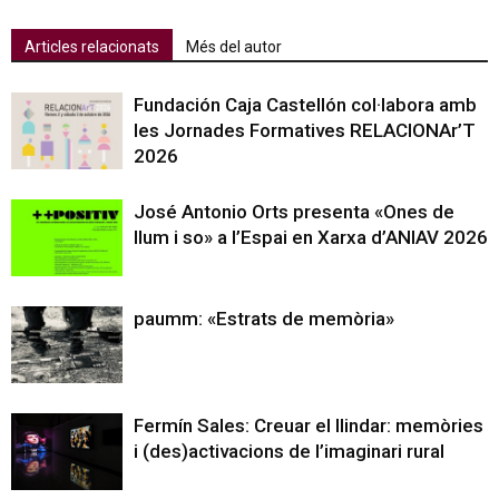
Articles relacionats
Més del autor
Fundación Caja Castellón col·labora amb
les Jornades Formatives RELACIONAr’T
2026
José Antonio Orts presenta «Ones de
llum i so» a l’Espai en Xarxa d’ANIAV 2026
paumm: «Estrats de memòria»
Fermín Sales: Creuar el llindar: memòries
i (des)activacions de l’imaginari rural