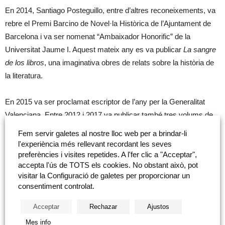
En 2014, Santiago Posteguillo, entre d’altres reconeixements, va
rebre el Premi Barcino de Novel·la Històrica de l’Ajuntament de
Barcelona i va ser nomenat “Ambaixador Honorific” de la
Universitat Jaume I. Aquest mateix any es va publicar
La sangre
de los libros
, una imaginativa obres de relats sobre la història de
la literatura.
En 2015 va ser proclamat escriptor de l’any per la Generalitat
Valenciana. Entre 2012 i 2017 va publicar també tres volums de
relats sobre la història de la literatura molt elogiats per crítica i
Fem servir galetes al nostre lloc web per a brindar-li
públic. En 2018 ha sigut professor convidat del Sidney Sussex
l'experiència més rellevant recordant les seves
College de la Universitat de Cambridge.
preferències i visites repetides. A l'fer clic a "Acceptar",
accepta l'ús de TOTS els cookies. No obstant això, pot
visitar la Configuració de galetes per proporcionar un
consentiment controlat.
Acceptar
Rechazar
Ajustos
Mes info