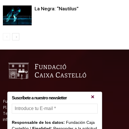
La Negra: “Nautilus”
Suscríbete a nuestro newsletter
Fundació Caixa Castelló • Casa Abadía
Pl. de l’Herba, s/nº. 12001 Castelló de la Plana
Telèfon 964 232 551 • Fax 964 231 550
informacion@fundacioncajacastellon.es
Responsable de los datos:
Fundación Caja
Castellón |
Finalidad:
Responder a la solicitud