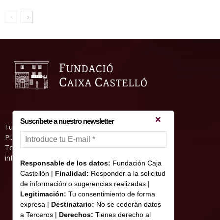
Suscríbete a nuestro newsletter
Fundació Caixa Castelló • Casa Abadía
Pl. de l’Herba, s/nº. 12001 Castelló de la Plana
Telèfon 964 232 551 • Fax 964 231 550
informacion@fundacioncajacastellon.es
Responsable de los datos:
Fundación Caja
Castellón |
Finalidad:
Responder a la solicitud
de información o sugerencias realizadas |
Legitimación:
Tu consentimiento de forma
expresa |
Destinatario:
No se cederán datos
a Terceros |
Derechos:
Tienes derecho al