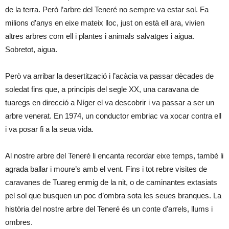
de la terra. Però l’arbre del Teneré no sempre va estar sol. Fa
milions d’anys en eixe mateix lloc, just on està ell ara, vivien
altres arbres com ell i plantes i animals salvatges i aigua.
Sobretot, aigua.
Però va arribar la desertització i l’acàcia va passar dècades de
soledat fins que, a principis del segle XX, una caravana de
tuaregs en direcció a Níger el va descobrir i va passar a ser un
arbre venerat. En 1974, un conductor embriac va xocar contra ell
i va posar fi a la seua vida.
Al nostre arbre del Teneré li encanta recordar eixe temps, també li
agrada ballar i moure’s amb el vent. Fins i tot rebre visites de
caravanes de Tuareg enmig de la nit, o de caminantes extasiats
pel sol que busquen un poc d’ombra sota les seues branques. La
història del nostre arbre del Teneré és un conte d’arrels, llums i
ombres.