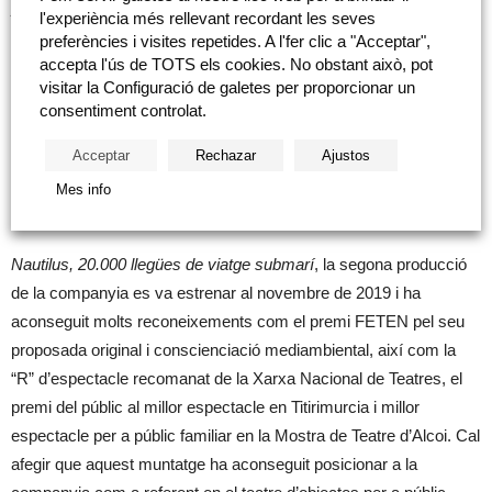
joventut mitjançant l’ús d’un llenguatge poètic, visual i una
l'experiència més rellevant recordant les seves
proposta escènica contemporània que es basa en
preferències i visites repetides. A l'fer clic a "Acceptar",
l’experimentació i la reflexió. El seu primer espectacle
En els
accepta l'ús de TOTS els cookies. No obstant això, pot
visitar la Configuració de galetes per proporcionar un
núvols
es va estrenar en la Mostra Internacional Mim de sueca
consentiment controlat.
en 2017 i ha passat per festivals com per exemple FIET de
Mallorca, Mostra de Titelles de la Vall d’Albaida o FETEN a Gijón,
Acceptar
Rechazar
Ajustos
a més de fer una gira per gran part del territori nacional i formar
Mes info
part de la programació del Centre Dramàtic Nacional en 2019.
Nautilus, 20.000 llegües de viatge submarí
, la segona producció
de la companyia es va estrenar al novembre de 2019 i ha
aconseguit molts reconeixements com el premi FETEN pel seu
proposada original i conscienciació mediambiental, així com la
“R” d’espectacle recomanat de la Xarxa Nacional de Teatres, el
premi del públic al millor espectacle en Titirimurcia i millor
espectacle per a públic familiar en la Mostra de Teatre d’Alcoi. Cal
afegir que aquest muntatge ha aconseguit posicionar a la