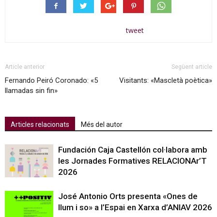
tweet
Article anterior
Següent article
Fernando Peiró Coronado: «5
Visitants: «Mascletà poètica»
llamadas sin fin»
Articles relacionats
Més del autor
Fundación Caja Castellón col·labora amb
les Jornades Formatives RELACIONAr’T
2026
José Antonio Orts presenta «Ones de
llum i so» a l’Espai en Xarxa d’ANIAV 2026