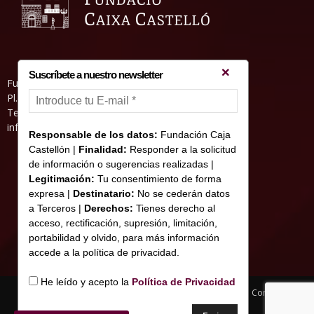
Suscríbete a nuestro newsletter
Fundació Caixa Castelló • Casa Abadía
Pl. de l’Herba, s/nº. 12001 Castelló de la Plana
Telèfon 964 232 551 • Fax 964 231 550
informacion@fundacioncajacastellon.es
Responsable de los datos:
Fundación Caja
Castellón |
Finalidad:
Responder a la solicitud
de información o sugerencias realizadas |
Legitimación:
Tu consentimiento de forma
expresa |
Destinatario:
No se cederán datos
a Terceros |
Derechos:
Tienes derecho al
acceso, rectificación, supresión, limitación,
portabilidad y olvido, para más información
accede a la política de privacidad.
He leído y acepto la
Política de Privacidad
Nota legal y Política de privacitat
Us de Cookies
Contacte