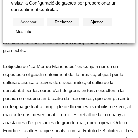
visitar la Configuració de galetes per proporcionar un
consentiment controlat.
«La Mar de Marionetas» naix en 1997 com a continuació de la
trajectòria professional iniciada en 1981 per la marionetista Marta
Acceptar
Rechazar
Ajustos
Bautista. Baptista, amb formació internacional, ha dirigit i produït
Mes info
diversos treballs per a l’àmbit de la televisió, destacant «Les
aventures de Bor» realitzada amb l’afany d’acostar el teatre al
gran públic.
L’objectiu de “La Mar de Marionetes” és conjuminar en un
espectacle el gaudi i enteniment de la música, el gust per la
cultura clàssica a través dels seus mites, el cultiu de la
sensibilitat per les obres d’art de grans pintors i escultors i la
posada en escena amb teatre de marionetes, que compta amb
un llenguatge teatral propi, ple de llicències i simbolisme sent, al
mateix temps, desenfadat i còmic. El treball de la companyia
abasta des d’espectacles de gran format, com l’òpera “Orfeu i
Eurídice”, a altres unipersonals, com a “Ratolí de Biblioteca”. Les