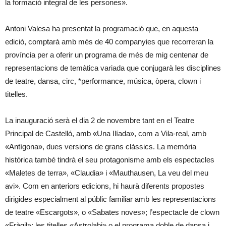
la formació integral de les persones».
Antoni Valesa ha presentat la programació que, en aquesta
edició, comptarà amb més de 40 companyies que recorreran la
província per a oferir un programa de més de mig centenar de
representacions de temàtica variada que conjugarà les disciplines
de teatre, dansa, circ, *performance, música, òpera, clown i
titelles.
La inauguració serà el dia 2 de novembre tant en el Teatre
Principal de Castelló, amb «Una Ilíada», com a Vila-real, amb
«Antígona», dues versions de grans clàssics. La memòria
històrica també tindrà el seu protagonisme amb els espectacles
«Maletes de terra», «Claudia» i «Mauthausen, La veu del meu
avi». Com en anteriors edicions, hi haurà diferents propostes
dirigides especialment al públic familiar amb les representacions
de teatre «Escargots», o «Sabates noves»; l’espectacle de clown
«Fràgil»; les titelles «Astrolabi» o el programa doble de dansa i