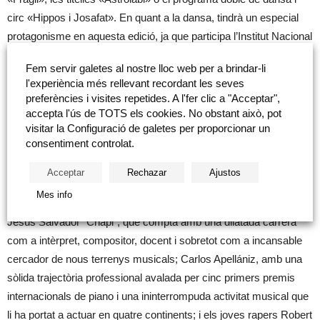
circ «Hippos i Josafat». En quant a la dansa, tindrà un especial
protagonisme en aquesta edició, ja que participa l’Institut Nacional
de les Arts Escèniques i de la Música a través del programa
Fem servir galetes al nostre lloc web per a brindar-li
«Dansa a escena». Així, s’oferirà un programa doble que inclou
l'experiència més rellevant recordant les seves
els espectacles «Downtango» i «A vore»; l’espectacle d’Olga
preferències i visites repetides. A l'fer clic a "Acceptar",
Pericet «L’espina que va voler ser flor, o la flor que va somiar amb
accepta l'ús de TOTS els cookies. No obstant això, pot
visitar la Configuració de galetes per proporcionar un
ser balladora», o l’estrena de «Fronteres», de María Pagés i El
consentiment controlat.
Arbi El Harti.
Acceptar
Rechazar
Ajustos
Fundació Caixa Castelló ha programat l’espectacle “Passió pel
Mes info
Minimalisme”, en el qual el reconegut percussionista i compositor
Jesús Salvador “Chapi”; que compta amb una dilatada carrera
com a intèrpret, compositor, docent i sobretot com a incansable
cercador de nous terrenys musicals; Carlos Apellániz, amb una
sòlida trajectòria professional avalada per cinc primers premis
internacionals de piano i una ininterrompuda activitat musical que
li ha portat a actuar en quatre continents; i els joves rapers Robert