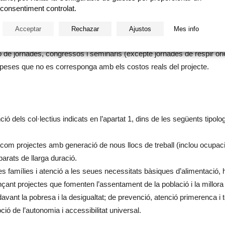
ents de manteniment i/o estructura de les entitats sol·licitants. El pr
consentiment controlat.
lupament i execució del projecte que es presenta.
tivitats exclusivament recreatives, lúdiques o culturals, viatges o exc
Acceptar
Rechazar
Ajustos
Mes info
ó de jornades, congressos i seminaris (excepte jornades de respir orie
eses que no es corresponga amb els costos reals del projecte.
ció dels col·lectius indicats en l’apartat 1, dins de les següents tipolo
í com projectes amb generació de nous llocs de treball (inclou ocupac
parats de llarga duració.
es famílies i atenció a les seues necessitats bàsiques d’alimentació, h
ant projectes que fomenten l’assentament de la població i la millora d
 davant la pobresa i la desigualtat; de prevenció, atenció primerenca i 
ó de l’autonomia i accessibilitat universal.