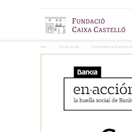
F
Inici
Acció social
Convocatòria d’ajudes de 
C
C