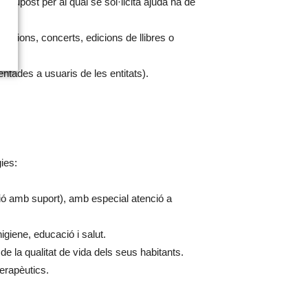
essupost per al qual se sol·licita ajuda ha de
ursions, concerts, edicions de llibres o
ntades a usuaris de les entitats).
gies:
ió amb suport), amb especial atenció a
igiene, educació i salut.
e la qualitat de vida dels seus habitants.
terapèutics.