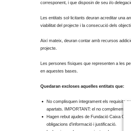
corresponent, i que disposin de seu i/o delegaci
Les entitats sol·licitants deuran acreditar una a
viabilitat del projecte i la consecució dels object
Així mateix, deuran contar amb recursos addicio
projecte.
Les persones físiques que representen a les per
en aquestes bases.
Quedaran excloses aquelles entitats que:
No complisquen íntegrament els requisits ex
apartats. IMPORTANT: el no compliment d’aqu
Hagen rebut ajudes de Fundació Caixa Castell
obligacions d’informació i justificació.