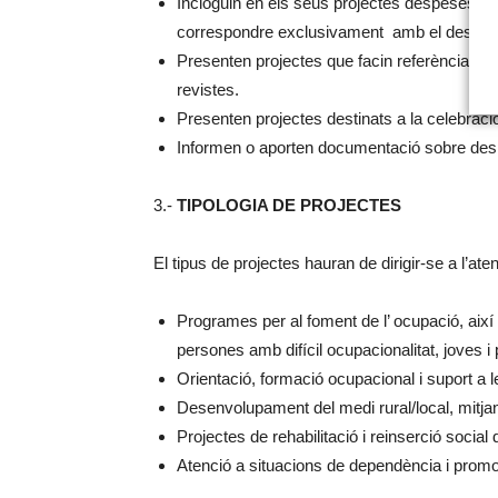
Incloguin en els seus projectes despeses corr
correspondre exclusivament amb el desenvo
Presenten projectes que facin referència a ac
revistes.
Presenten projectes destinats a la celebraci
Informen o aporten documentació sobre desp
3.-
TIPOLOGIA DE PROJECTES
El tipus de projectes hauran de dirigir-se a l’aten
Programes per al foment de l’ ocupació, aix
persones amb difícil ocupacionalitat, joves i 
Orientació, formació ocupacional i suport a l
Desenvolupament del medi rural/local, mitjanç
Projectes de rehabilitació i reinserció social
Atenció a situacions de dependència i promoci