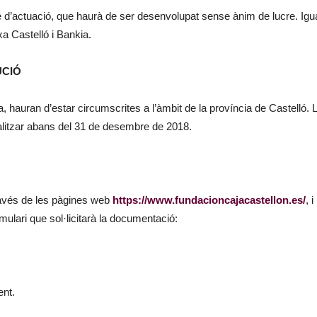
te d’actuació, que haurà de ser desenvolupat sense ànim de lucre. Igua
xa Castelló i Bankia.
UCIÓ
sada, hauran d’estar circumscrites a l’àmbit de la província de Castelló. 
alitzar abans del 31 de desembre de 2018.
 través de les pàgines web
https://www.fundacioncajacastellon.es/
, i
rmulari que sol·licitarà la documentació:
ent.