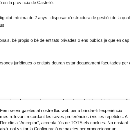
ó en la provincia de Castelló.
ntiguitat mínima de 2 anys i disposar d’estructura de gestió i de la qua
ius.
nals, bé propis o bé de entitats privades o ens públics ja que en cap
sones jurídiques o entitats deuran estar degudament facultades per a r
posats en les presents bases o el seu formulari de sol·licitud no es
est punt suposarà l’exclusió automàtica del projecte.
Fem servir galetes al nostre lloc web per a brindar-li l'experiència
ó en exercicis anteriors i que, en la data de presentació de la seus c
més rellevant recordant les seves preferències i visites repetides. A
l'fer clic a "Acceptar", accepta l'ús de TOTS els cookies. No obstant
això, pot visitar la Configuració de galetes per proporcionar un