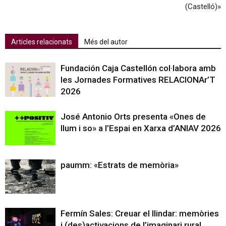
(Castelló)»
Articles relacionats
Més del autor
Fundación Caja Castellón col·labora amb
les Jornades Formatives RELACIONAr’T
2026
José Antonio Orts presenta «Ones de
llum i so» a l’Espai en Xarxa d’ANIAV 2026
paumm: «Estrats de memòria»
Fermín Sales: Creuar el llindar: memòries
i (des)activacions de l’imaginari rural