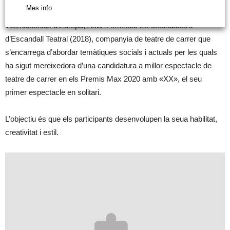
Mes info
Des de l’emblemàtica Cia. Xarxa Teatre ha estat en festivals
internacionals d’Europa, Àsia i Amèrica. És cofundadora
d’Escandall Teatral (2018), companyia de teatre de carrer que
s’encarrega d’abordar temàtiques socials i actuals per les quals
ha sigut mereixedora d’una candidatura a millor espectacle de
teatre de carrer en els Premis Max 2020 amb «XX», el seu
primer espectacle en solitari.
L’objectiu és que els participants desenvolupen la seua habilitat,
creativitat i estil.