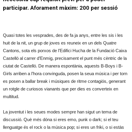
participar. Aforament màxim: 200 per sessió
Quasi totes les vesprades, des de fa ja anys, entre les sis i les
huit de la nit, un grup de joves es reuneix en un dels Quatre
Cantons, sota els porxos de l’Edifici Hucha de la Fundació Caixa
Castelló al carrer d’Enmig, precisament el punt més cèntric de la
ciutat de Castelló. De manera espontània, aquests B-Boys i B-
Girls arriben a l’hora convinguda, posen la seua música i per torn
es posen a ballar break i músiques de ritme contagiós, generant
un rotgle de curiosos vianants que per dies es converteix en
multitud.
La joventut i les seues modes sempre han sigut un tema de
discussió. Què més dóna si eres emo, punk o dark; si el teu
llenguatge és el rock o la música pop; si eres un friki, o si estàs