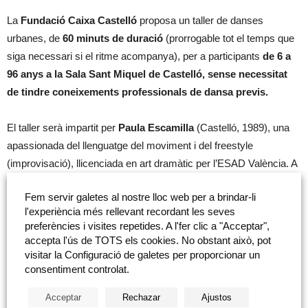
La
Fundació Caixa Castelló
proposa un taller de danses
urbanes, de
60 minuts de duració
(prorrogable tot el temps que
siga necessari si el ritme acompanya), per a participants
de 6 a
96 anys a la Sala Sant Miquel de Castelló, sense necessitat
de tindre coneixements professionals de dansa previs.
El taller serà impartit per
Paula Escamilla
(Castelló, 1989), una
apassionada del llenguatge del moviment i del freestyle
(improvisació), llicenciada en art dramàtic per l’ESAD València. A
més, ha complementat la seua formació amb tècniques de mim
Fem servir galetes al nostre lloc web per a brindar-li
corporal i teatre físic. Quant a dansa, està especialitzada en
l'experiència més rellevant recordant les seves
danses urbanes, dancehall i twerk, de la qual és campiona
preferències i visites repetides. A l'fer clic a "Acceptar",
d’Espanya (2024) i una respectada mestra a nivell nacional. Però
accepta l'ús de TOTS els cookies. No obstant això, pot
el que més caracteritza Paula és la seua passió per romandre en
visitar la Configuració de galetes per proporcionar un
consentiment controlat.
continu procés de creixement i evolució a la recerca d’un
llenguatge propi expressiu.
Acceptar
Rechazar
Ajustos