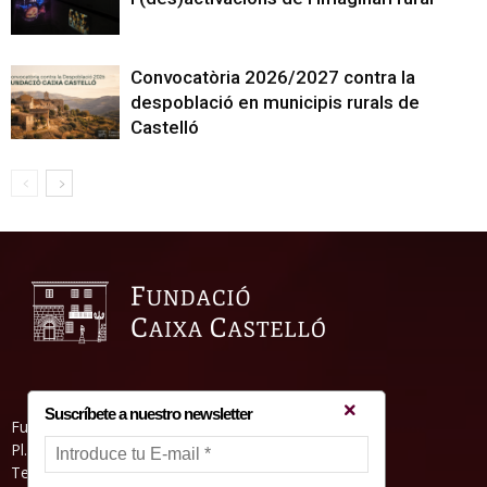
Convocatòria 2026/2027 contra la
despoblació en municipis rurals de
Castelló
Suscríbete a nuestro newsletter
Fundació Caixa Castelló • Casa Abadía
Pl. de l’Herba, s/nº. 12001 Castelló de la Plana
Telèfon 964 232 551 • Fax 964 231 550