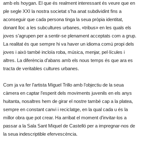
amb els hoygan. El que és realment interessant és veure que en
ple segle XXI la nostra societat s’ha anat subdividint fins a
aconseguir que cada persona tinga la seua pròpia identitat,
donant lloc a les subcultures urbanes, «tribus» en les quals els
joves s’agrupen per a sentir-se plenament acceptats com a grup.
La realitat és que sempre hi va haver un idioma comú propi dels
joves i això també incloïa roba, música, menjar, pel·lícules i
altres. La diferència d’abans amb els nous temps és que ara es
tracta de veritables cultures urbanes.
Com ja va fer l’artista Miguel Trillo amb l’objectiu de la seua
càmera en captar l’esperit dels moviments juvenils en els anys
huitanta, nosaltres hem de girar el nostre també cap a la platea,
sempre en constant canvi i reciclatge, en la qual cada u és la
millor obra que pot crear. Ha arribat el moment d’invitar-los a
passar a la Sala Sant Miquel de Castelló per a impregnar-nos de
la seua indescriptible efervescència.