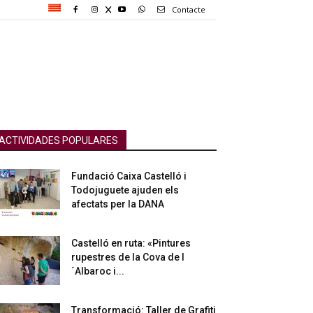
Contacte
ACTIVIDADES POPULARES
Fundació Caixa Castelló i
Todojuguete ajuden els
afectats per la DANA
Castelló en ruta: «Pintures
rupestres de la Cova de l
´Albaroc i...
Transformació: Taller de Grafiti