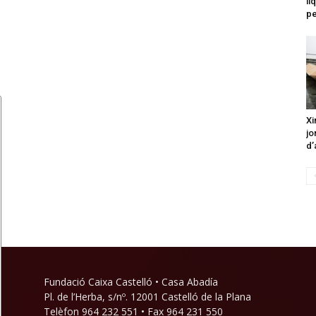
li
p
Xi
jo
d’
Fundació Caixa Castelló • Casa Abadía
Pl. de l’Herba, s/nº. 12001 Castelló de la Plana
Telèfon 964 232 551 • Fax 964 231 550