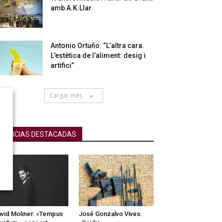
amb A.K.Llar
Antonio Ortuño: “L’altra cara.
L’estètica de l’aliment: desig i
artifici”
Cargar més
NOTICIAS DESTACADAS
vid Moliner: «Tempus
José Gonzalvo Vives: