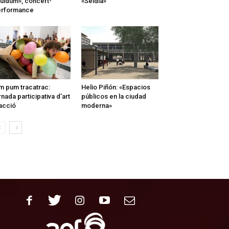
quidum», concert-
«Seidia»
erformance
m pum tracatrac:
Helio Piñón: «Espacios
rnada participativa d’art
públicos en la ciudad
acció
moderna»